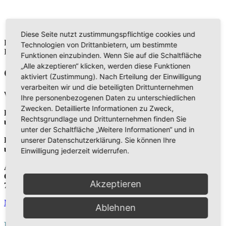
Diese Seite nutzt zustimmungspflichtige cookies und
Die Veranstaltungen sind derzeit in Bearbeitung. Vielen Dank für
Technologien von Drittanbietern, um bestimmte
Ihr Verständnis.
Funktionen einzubinden. Wenn Sie auf die Schaltfläche
„Alle akzeptieren“ klicken, werden diese Funktionen
Gottesdienst
aktiviert (Zustimmung). Nach Erteilung der Einwilligung
verarbeiten wir und die beteiligten Drittunternehmen
Wir freuen uns jeden Samstag gemeinsam Gottesdienst zu feiern:
Ihre personenbezogenen Daten zu unterschiedlichen
Zwecken. Detaillierte Informationen zu Zweck,
Bibelgespräch
Rechtsgrundlage und Drittunternehmen finden Sie
um 9:30 Uhr
unter der Schaltfläche „Weitere Informationen“ und in
unserer Datenschutzerklärung. Sie können Ihre
Predigt
um 10:55 Uhr
Einwilligung jederzeit widerrufen.
Adresse
Crailsheimer Str. 23
Akzeptieren
74523 Schwäbisch Hall
Mehr
Ablehnen
Events