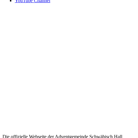
YouTube Channel
Die offizielle Webseite der Adventgemeinde Schwäbisch Hall