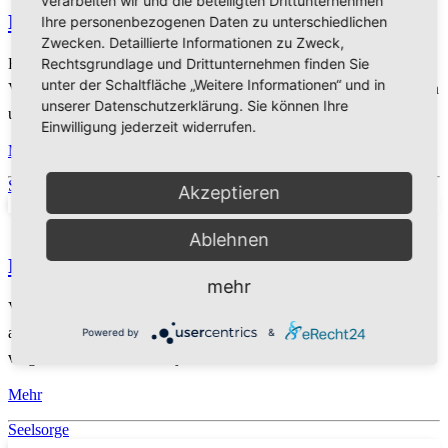
verarbeiten wir und die beteiligten Drittunternehmen
Ein Geschenk aus dem Paradies
Ihre personenbezogenen Daten zu unterschiedlichen
Zwecken. Detaillierte Informationen zu Zweck,
Rechtsgrundlage und Drittunternehmen finden Sie
Eltern helfen ihren Kindern durch liebevolle Fürsorge und gutes
unter der Schaltfläche „Weitere Informationen“ und in
Vorbild, von Vertrauen geprägte Beziehungen zu anderen Menschen
unserer Datenschutzerklärung. Sie können Ihre
und zu Gott aufzubauen.
Einwilligung jederzeit widerrufen.
Mehr
Sabbat
Akzeptieren
Ablehnen
Einfach mal abschalten!
mehr
Viele Menschen sehnen sich danach, einfach mal vom Alltag
abzuschalten. Geht es Ihnen auch so? Es gibt dazu ein fast
Powered by
&
vergessenes Geschenk für jeden Menschen ...
Mehr
Seelsorge